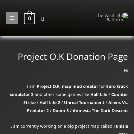
خطي
لى
البحث
0
لمحتوى
MAIN
MENU
Project O.K Donation Page
Hi
I am
Project O.K
,
map mod creator
for
Euro truck
simulator 2
and other some games like
Half Life
/
Counter
Strike
/
Half Life 2
/
Unreal Tournament
/
Aliens Vs.
,…
Predator 2
/
Doom 3
/
Amnesia The Dark Descent
I am currently working on a big project map called
Tunisia